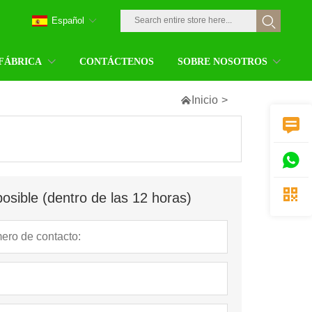
Español
 FÁBRICA
CONTÁCTENOS
SOBRE NOSOTROS

Inicio
>



osible (dentro de las 12 horas)