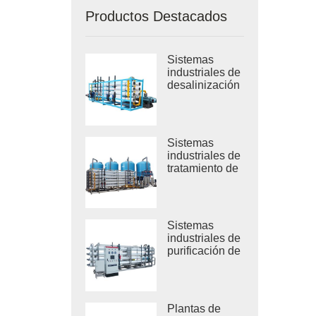
Productos Destacados
Sistemas
industriales de
desalinización
por RO de
agua de mar
Sistemas
industriales de
tratamiento de
ósmosis
inversa de
agua salobre
Sistemas
industriales de
purificación de
agua por
ósmosis
inversa
Plantas de