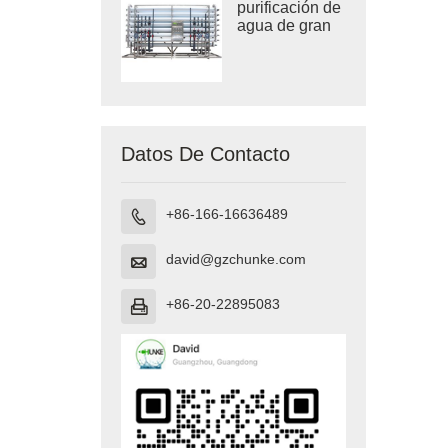
purificación de
agua de gran
tamaño
Datos De Contacto
+86-166-16636489

david@gzchunke.com

+86-20-22895083
