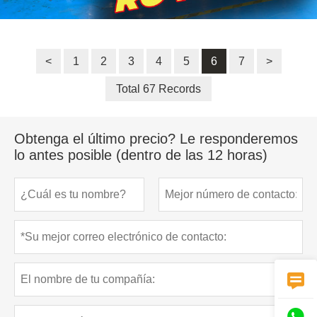
<
1
2
3
4
5
6
7
>
Total 67 Records
Obtenga el último precio? Le responderemos
lo antes posible (dentro de las 12 horas)

