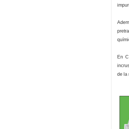
impur
Ademá
pretr
quími
En Ch
incru
de la