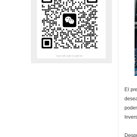
El pr
desea
podem
Inver
Despu