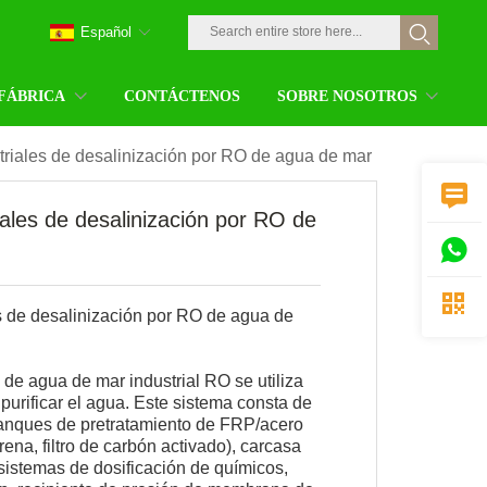
Español
 FÁBRICA
CONTÁCTENOS
SOBRE NOSOTROS
triales de desalinización por RO de agua de mar

iales de desalinización por RO de


s de desalinización por RO de agua de
 de agua de mar industrial RO se utiliza
y purificar el agua. Este sistema consta de
tanques de pretratamiento de FRP/acero
arena, filtro de carbón activado), carcasa
, sistemas de dosificación de químicos,