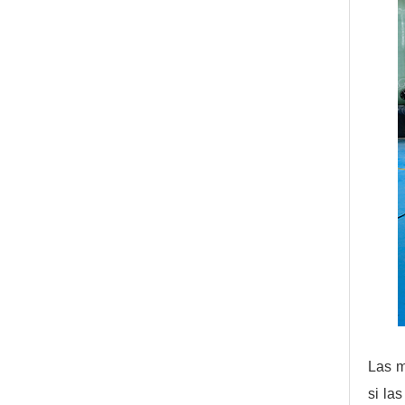
Las m
si la