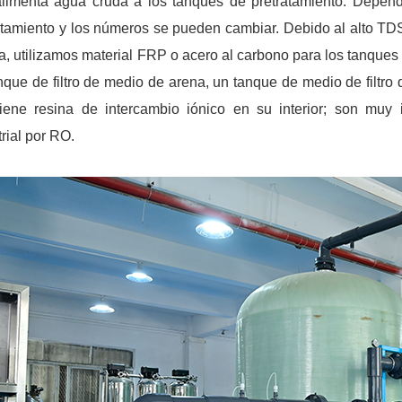
limenta agua cruda a los tanques de pretratamiento. Depen
atamiento y los números se pueden cambiar. Debido al alto TDS (
a, utilizamos material FRP o acero al carbono para los tanques 
nque de filtro de medio de arena, un tanque de medio de filtro
iene resina de intercambio iónico en su interior; son muy
trial por RO.