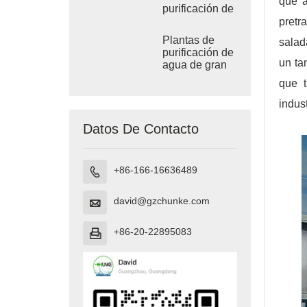
que a
purificación de
agua por
pretr
ósmosis
Plantas de
salad
inversa
purificación de
un ta
agua de gran
tamaño
que t
indus
Datos De Contacto
+86-166-16636489

david@gzchunke.com

+86-20-22895083
