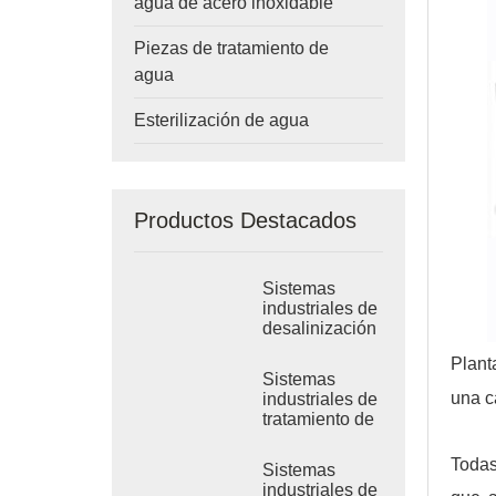
agua de acero inoxidable
Piezas de tratamiento de
agua
Esterilización de agua
Productos Destacados
Sistemas
industriales de
desalinización
por RO de
Plant
agua de mar
Sistemas
una c
industriales de
tratamiento de
ósmosis
inversa de
Todas
Sistemas
agua salobre
industriales de