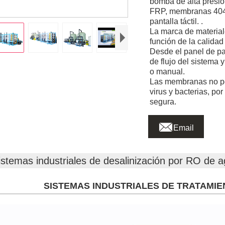
bomba de alta presió
FRP, membranas 4040 
pantalla táctil. .
La marca de material
función de la calidad
Desde el panel de pan
de flujo del sistema 
o manual.
Las membranas no pe
virus y bacterias, po
segura.

Email
istemas industriales de desalinización por RO de 
SISTEMAS INDUSTRIALES DE TRATAMIE