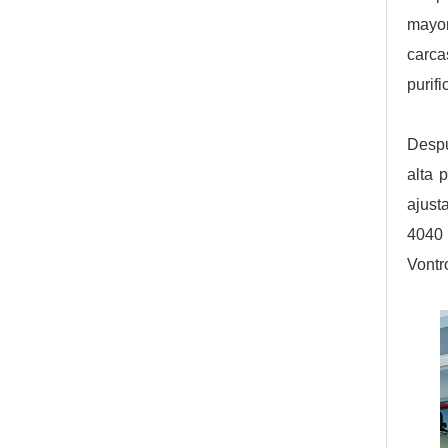
mayor
carca
purif
Despu
alta 
ajust
4040 
Vontr