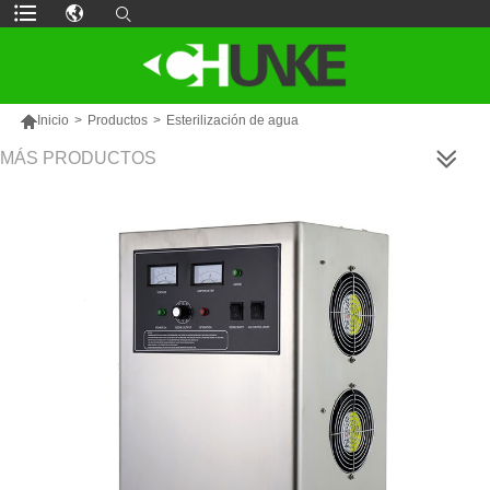

Inicio
>
Productos
>
Esterilización de agua
MÁS PRODUCTOS