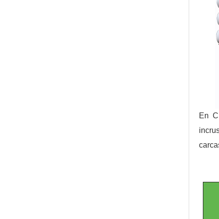
En Ch
incru
carca