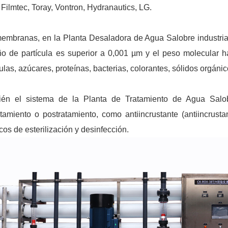
ilmtec, Toray, Vontron, Hydranautics, LG.
embranas, en la Planta Desaladora de Agua Salobre industrial
o de partícula es superior a 0,001 µm y el peso molecular h
culas, azúcares, proteínas, bacterias, colorantes, sólidos orgáni
én el sistema de la Planta de Tratamiento de Agua Salob
atamiento o postratamiento, como antiincrustante (antiincrusta
cos de esterilización y desinfección.