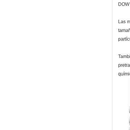
DOW F
Las m
tamañ
partí
Tambi
pretr
quími