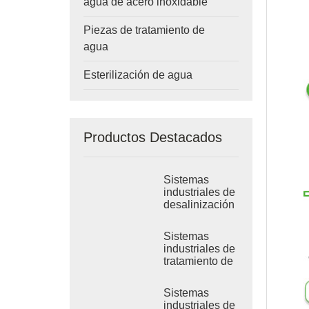
agua de acero inoxidable
Piezas de tratamiento de
agua
Esterilización de agua
Productos Destacados
Sistemas
industriales de
desalinización
por RO de
agua de mar
Sistemas
industriales de
tratamiento de
ósmosis
inversa de
Sistemas
agua salobre
industriales de