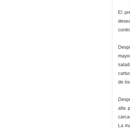
El pr
desea
contr
Despu
mayor
salad
cartu
de ós
Despu
alta 
carca
La ma