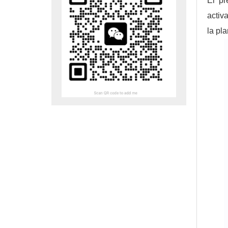
El pr
activ
la pl