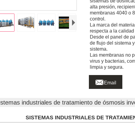
sistemas de dosifica
alta presión, recipi
membranas 4040 o 804
control.
La marca del materia
respecta a la calidad
Desde el panel de pan
de flujo del sistema 
sistema.
Las membranas no pe
virus y bacterias, co
limpia y segura.

Email
istemas industriales de tratamiento de ósmosis in
SISTEMAS INDUSTRIALES DE TRATAMIE