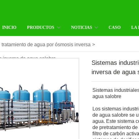
INICIO
PRODUCTOS
NOTICIAS
CASO
LA
e tratamiento de agua por ósmosis inversa
>
s inversa de agua salobre
Sistemas industr
inversa de agua 
Sistemas industriale
agua salobre
Los sistemas industr
de agua salobre se uti
agua. Este sistema c
de pretratamiento de 
filtro de carbón activ