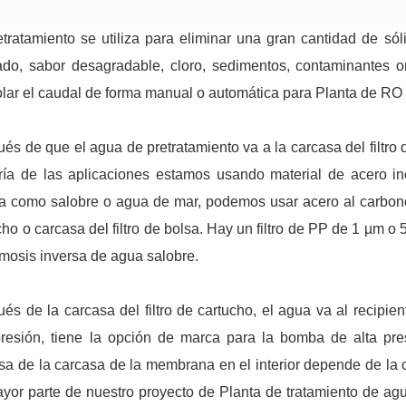
etratamiento se utiliza para eliminar una gran cantidad de sól
do, sabor desagradable, cloro, sedimentos, contaminantes o
olar el caudal de forma manual o automática para Planta de RO
és de que el agua de pretratamiento va a la carcasa del filtro d
ía de las aplicaciones estamos usando material de acero i
a como salobre o agua de mar, podemos usar acero al carbono
cho o carcasa del filtro de bolsa. Hay un filtro de PP de 1 µm o 
mosis inversa de agua salobre.
és de la carcasa del filtro de cartucho, el agua va al recip
presión, tiene la opción de marca para la bomba de alta pre
sa de la carcasa de la membrana en el interior depende de l
yor parte de nuestro proyecto de Planta de tratamiento de a