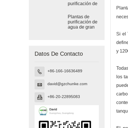
purificación de
Plant
agua por
ósmosis
neces
Plantas de
inversa
purificación de
agua de gran
tamaño
Si el
defin
y 120
Datos De Contacto
Todas
+86-166-16636489

los t
david@gzchunke.com

puede
carbo
+86-20-22895083

conte
tanqu