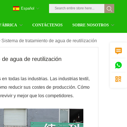
Español
 FÁBRICA
CONTÁCTENOS
SOBRE NOSOTROS
istema de tratamiento de agua de reutilización

e agua de reutilización


n todas las industrias. Las industrias textil,
 cómo reducir sus costes de producción. Cómo
revivir y mejor que los competidores.