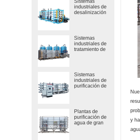
Sistemas
industriales de
desalinización
por RO de
agua de mar
Sistemas
industriales de
tratamiento de
ósmosis
inversa de
agua salobre
Sistemas
industriales de
purificación de
agua por
Nues
ósmosis
resu
inversa
prob
Plantas de
purificación de
y ha
agua de gran
tamaño
agu