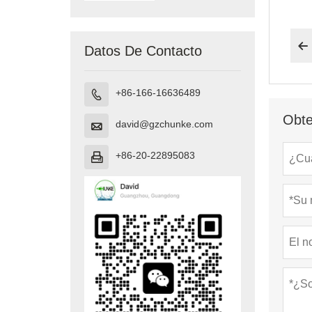

Datos De Contacto
+86-166-16636489

Obte
david@gzchunke.com

+86-20-22895083
