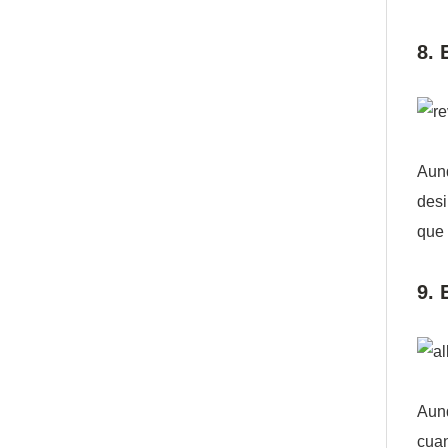
8. 
Aun
desi
que 
9. 
Aunq
cuan