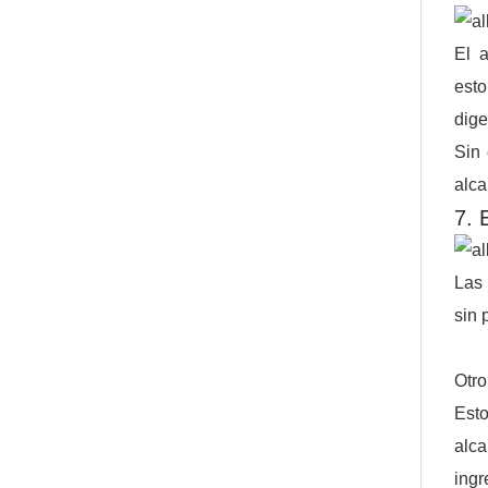
El a
esto
dige
Sin 
alca
7. 
Las 
sin 
Otro
Esto
alca
ingr