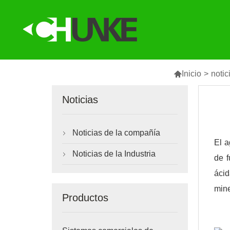

Inicio
>
notic
Noticias
Noticias de la compañía

El a
Noticias de la Industria

de f
áci
mine
Productos