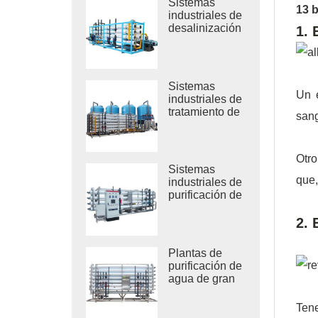
Sistemas
13 b
industriales de
desalinización
1. 
por RO de
agua de mar
Sistemas
Un e
industriales de
tratamiento de
sang
ósmosis
inversa de
agua salobre
Otro
Sistemas
que,
industriales de
purificación de
agua por
ósmosis
2. 
inversa
Plantas de
purificación de
agua de gran
tamaño
Tene