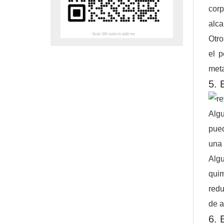
corp
alca
Otro
el p
met
5. 
Algu
pued
una 
Algu
quim
redu
de a
6. 