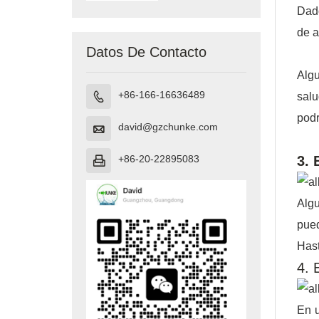
Dado
de a
Datos De Contacto
Algu
+86-166-16636489
salu

podr
david@gzchunke.com

3. 
+86-20-22895083

Algu
pued
Hast
4. 
En u