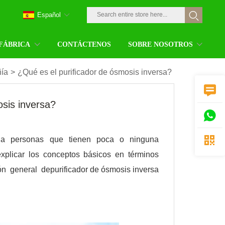
Español
 FÁBRICA
CONTÁCTENOS
SOBRE NOSOTROS
ñía
>
¿Qué es el purificador de ósmosis inversa?

osis inversa?


o a personas que tienen poca o ninguna
xplicar los conceptos básicos en términos
ón general de
purificador de ósmosis inversa