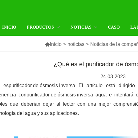
INICIO
PRODUCTOS
NOTICIAS
CASO
LA

Inicio
>
noticias
>
Noticias de la compa
¿Qué es el purificador de ósm
24-03-2023
 es
purificador de ósmosis inversa
El artículo está dirigid
eriencia con
purificador de ósmosis inversa
agua e intentará e
ples que deberían dejar al lector con una mejor comprensi
ología del agua y sus aplicaciones.