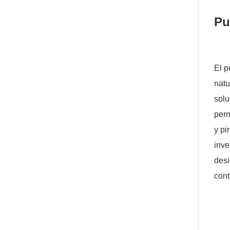
Pu
El p
natu
sol
perm
y pi
inve
desi
con