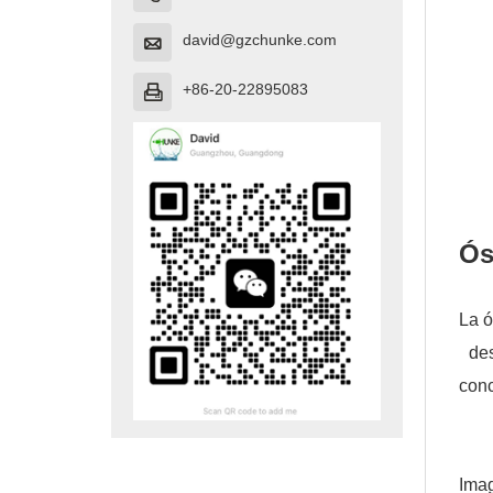
david@gzchunke.com

+86-20-22895083

Ós
La ó
des
conc
Ima