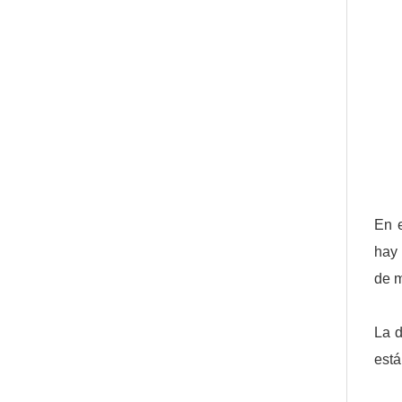
En e
hay 
de m
La d
está