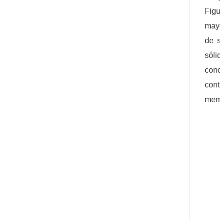
Fig
mayo
de s
sóli
conc
con
mem