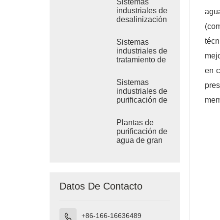
Sistemas
industriales de
agua
desalinización
(com
por RO de
agua de mar
técn
Sistemas
industriales de
mejo
tratamiento de
ósmosis
en 
inversa de
Sistemas
pres
agua salobre
industriales de
mem
purificación de
agua por
ósmosis
Plantas de
inversa
purificación de
agua de gran
tamaño
Datos De Contacto
+86-166-16636489
