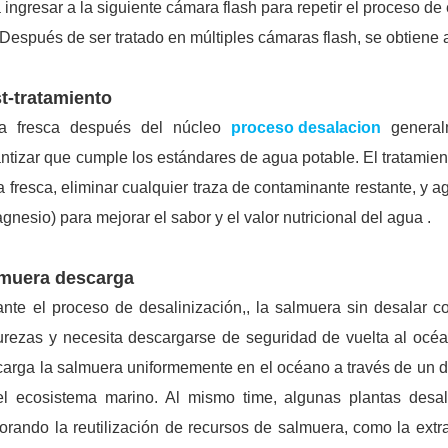
 ingresar a la siguiente cámara flash para repetir el proceso d
spués de ser tratado en múltiples cámaras flash, se obtiene 
t-tratamiento
a fresca después del núcleo
proceso desalacion
generalm
ntizar que cumple los estándares de agua potable. El tratamiento
 fresca, eliminar cualquier traza de contaminante restante, y 
gnesio) para mejorar el sabor y el valor nutricional del agua .
muera descarga
nte el proceso de desalinización,, la salmuera sin desalar co
urezas y necesita descargarse de seguridad de vuelta al océ
arga la salmuera uniformemente en el océano a través de un dis
el ecosistema marino. Al mismo time, algunas plantas desa
orando la reutilización de recursos de salmuera, como la extr