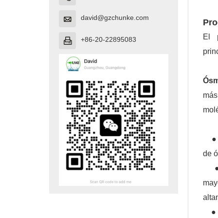
david@gzchunke.com

Pro
El 
+86-20-22895083

prin
Ósm
más
molé
● Ba
de ó
● L
mayo
alta
● El