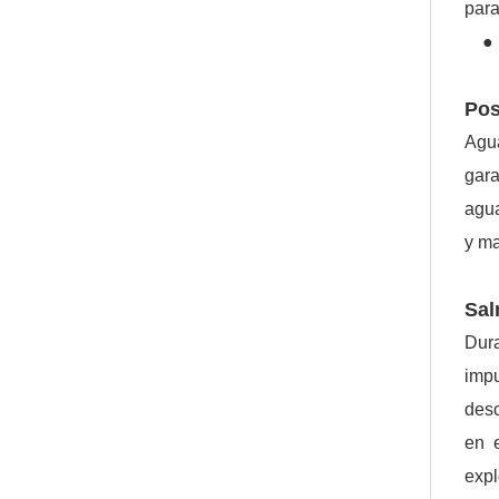
para
● De
Pos
Agu
gara
agua
y ma
Sal
Dura
imp
desc
en 
expl