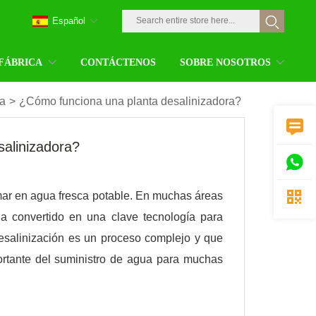
Español
 FÁBRICA
CONTÁCTENOS
SOBRE NOSOTROS
ia
>
¿Cómo funciona una planta desalinizadora?

alinizadora?


mar en agua fresca potable. En muchas áreas
ha convertido en una clave tecnología para
esalinización es un proceso complejo y que
portante del suministro de agua para muchas