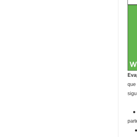
Eva
que 
sigu
● El
part
● E