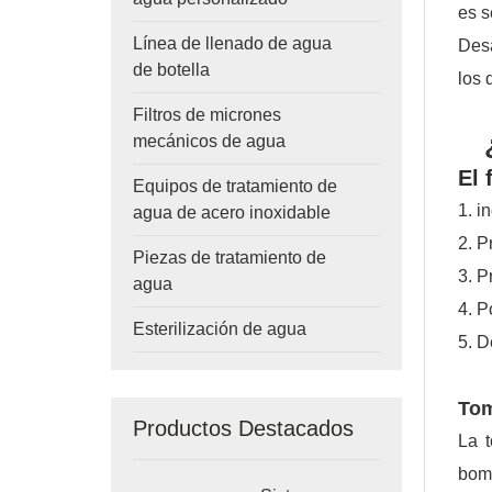
es s
Línea de llenado de agua
Desa
de botella
los 
Filtros de micrones
mecánicos de agua
El 
Equipos de tratamiento de
1. i
agua de acero inoxidable
2. P
Piezas de tratamiento de
3. P
agua
4. P
Esterilización de agua
5. 
Tom
Productos Destacados
La 
bom