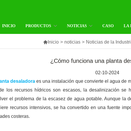
INICIO
PRODUCTOS
NOTICIAS
CASO
LA

Inicio
>
noticias
>
Noticias de la Industr
¿Cómo funciona una planta des
02-10-2024
anta desaladora
es una instalación que convierte el agua de 
e los recursos hídricos son escasos, la desalinización se 
lver el problema de la escasez de agua potable. Aunque la d
iere recursos intensivos, se ha convertido en una fuente im
ades costeras.