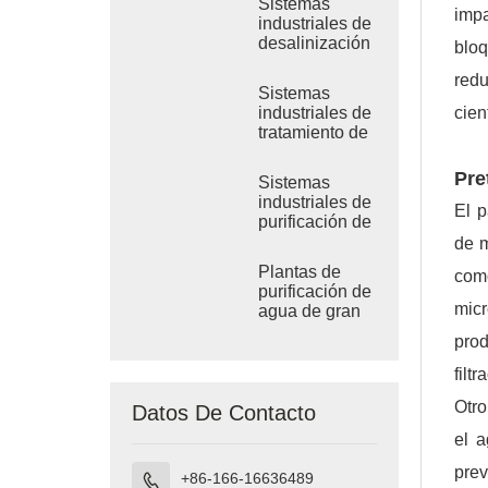
Sistemas
impa
industriales de
desalinización
bloq
por RO de
redu
agua de mar
Sistemas
cien
industriales de
tratamiento de
ósmosis
inversa de
Pre
Sistemas
agua salobre
industriales de
El p
purificación de
agua por
de m
ósmosis
Plantas de
como
inversa
purificación de
micr
agua de gran
tamaño
prod
filt
Otro
Datos De Contacto
el a
prev
+86-166-16636489
