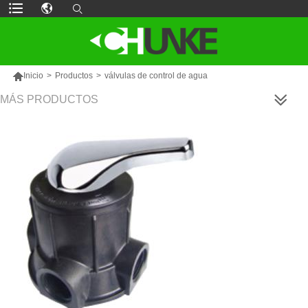

Inicio
>
Productos
>
válvulas de control de agua
MÁS PRODUCTOS