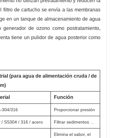
miento no utilizan pretratamiento y reducen la
l filtro de cartucho se envía a las membranas
coge en un tanque de almacenamiento de agua
n generador de ozono como postratamiento,
venta tiene un pulidor de agua posterior como
rial (para agua de alimentación cruda / de
pm)
erial
Función
-304/316
Proporcionar presión
/ SS304 / 316 / acero
Filtrar sedimentos ...
Elimina el sabor, el