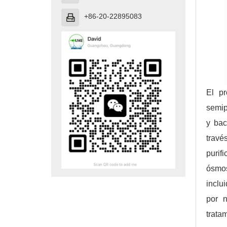
+86-20-22895083

El pr
semip
y bac
travé
purif
ósmos
inclu
por 
trata