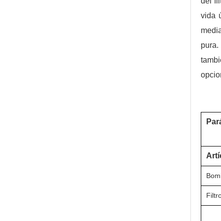
del f
vida 
media
pura.
tambi
opcio
Par
Art
Bom
Filt