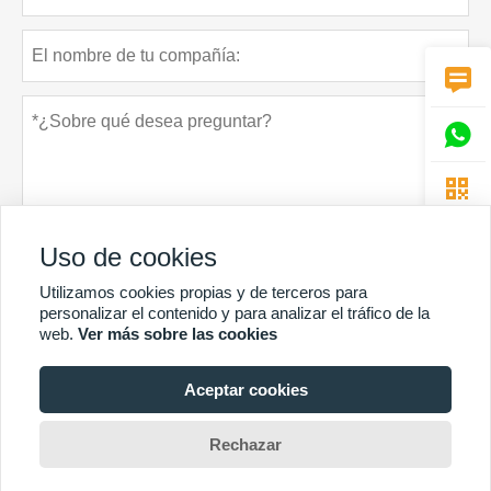



Uso de cookies
Utilizamos cookies propias y de terceros para
personalizar el contenido y para analizar el tráfico de la
Política de privacidad
presentar
web.
Ver más sobre las cookies
Aceptar cookies
MÁS SERVICIOS
Rechazar
Derechos de autor © Guangzhou Chunke Environmental Technology Co. Ltd.