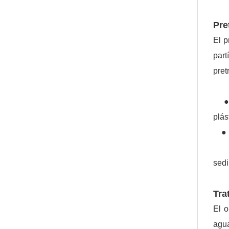
Pre
El p
part
pret
● Re
plás
● Pa
● C
sedi
Tra
El o
agua