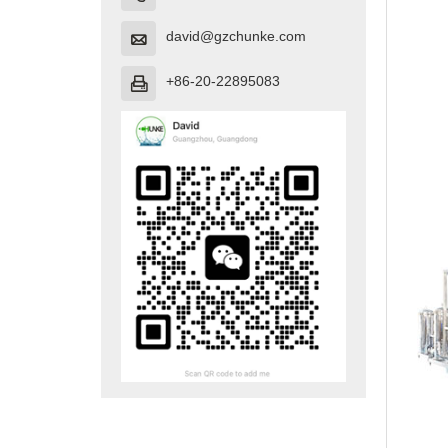
david@gzchunke.com

+86-20-22895083
