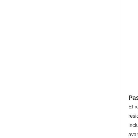
Pas
El r
resi
incl
avan