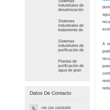
Sistemas
industriales de
domé
desalinización
por RO de
agua
agua de mar
Sistemas
rec
industriales de
ecol
tratamiento de
ósmosis
inversa de
Sistemas
agua salobre
A n
industriales de
purificación de
pobl
agua por
recu
ósmosis
Plantas de
inversa
purificación de
pue
agua de gran
cont
tamaño
resi
redu
Datos De Contacto
+86-166-16636489
