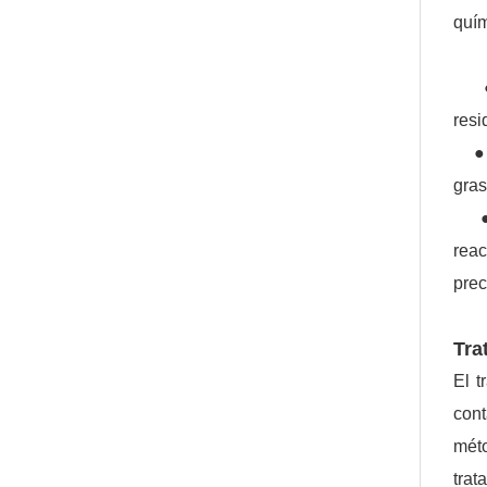
quím
● T
resi
● Di
gras
● C
rea
prec
Tra
El t
cont
méto
trat