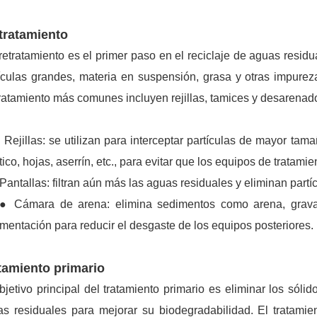
tratamiento
retratamiento es el primer paso en el reciclaje de aguas residua
ículas grandes, materia en suspensión, grasa y otras impure
ratamiento más comunes incluyen rejillas, tamices y desarenad
jillas: se utilizan para interceptar partículas de mayor tam
tico, hojas, aserrín, etc., para evitar que los equipos de tratami
ntallas: filtran aún más las aguas residuales y eliminan par
ámara de arena: elimina sedimentos como arena, grava y
mentación para reducir el desgaste de los equipos posteriores.
tamiento primario
bjetivo principal del tratamiento primario es eliminar los sól
s residuales para mejorar su biodegradabilidad. El tratamient