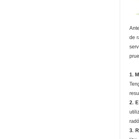
Ante
de r
serv
prue
1. 
Teng
resu
2. 
util
radó
3. 