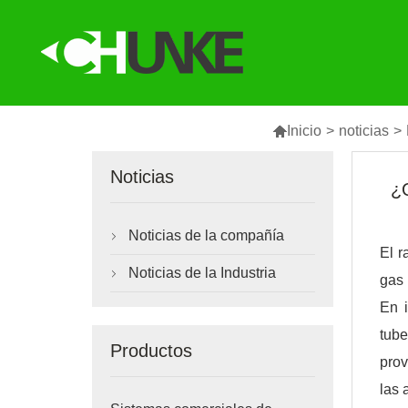

Inicio
>
noticias
>
Noticias
¿Q
Noticias de la compañía

El r
Noticias de la Industria

gas 
En i
tube
Productos
prov
las 