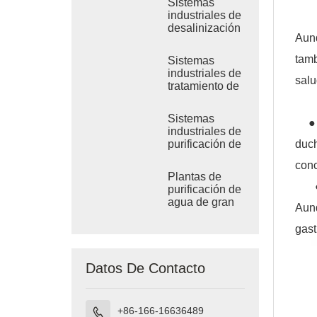
Sistemas
industriales de
desalinización
Aunq
por RO de
agua de mar
tamb
Sistemas
industriales de
salu
tratamiento de
ósmosis
inversa de
Sistemas
● Ri
agua salobre
industriales de
duc
purificación de
agua por
conc
ósmosis
Plantas de
inversa
● R
purificación de
agua de gran
Aunq
tamaño
gast
Datos De Contacto
+86-166-16636489
