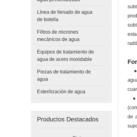
subt
Línea de llenado de agua
pro
de botella
sub
Filtros de micrones
esta
mecánicos de agua
radó
Equipos de tratamiento de
agua de acero inoxidable
For
● Ga
Piezas de tratamiento de
agua
agua
cuan
Esterilización de agua
● Pr
(com
de 
Productos Destacados
supo