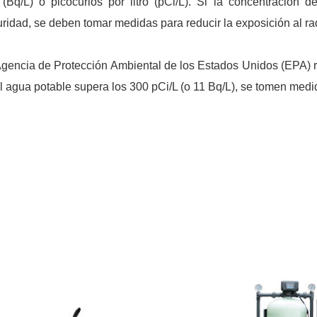
o (Bq/L) o picocurios por litro (pCi/L). Si la concentració
ridad, se deben tomar medidas para reducir la exposición al ra
gencia de Protección Ambiental de los Estados Unidos (EPA) 
l agua potable supera los 300 pCi/L (o 11 Bq/L), se tomen med