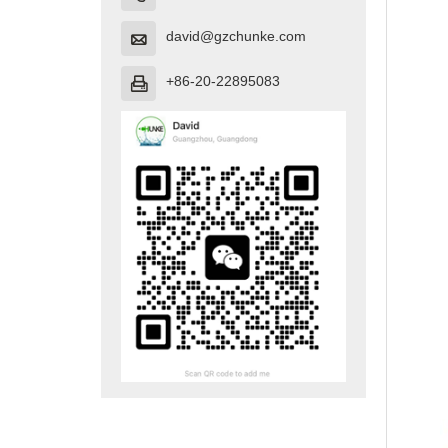
david@gzchunke.com

+86-20-22895083
