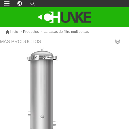

Inicio
>
Productos
>
carcasas de filtro multibolsas
MÁS PRODUCTOS