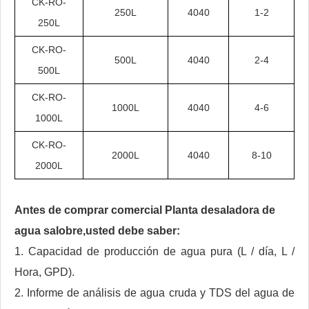
CK-RO-
250L
4040
1-2
250L
CK-RO-
500L
4040
2-4
500L
CK-RO-
1000L
4040
4-6
1000L
CK-RO-
2000L
4040
8-10
2000L
Antes de comprar comercial
Planta desaladora de
agua salobre,
usted debe saber:
1. Capacidad de producción de agua pura (L / día, L /
Hora, GPD).
2. Informe de análisis de agua cruda y TDS del agua de