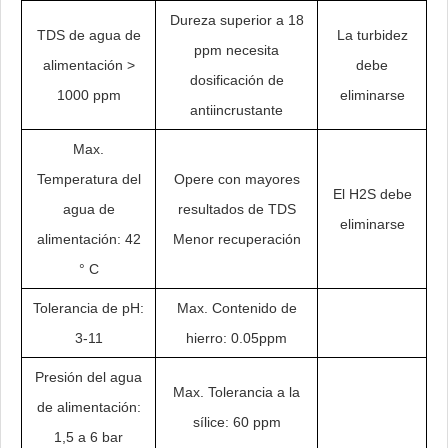
Dureza superior a 18
TDS de agua de
La turbidez
ppm necesita
alimentación >
debe
dosificación de
1000 ppm
eliminarse
antiincrustante
Max.
Temperatura del
Opere con mayores
El H2S debe
agua de
resultados de TDS
eliminarse
alimentación: 42
Menor recuperación
° C
Tolerancia de pH:
Max. Contenido de
3-11
hierro: 0.05ppm
Presión del agua
Max. Tolerancia a la
de alimentación:
sílice: 60 ppm
1,5 a 6 bar