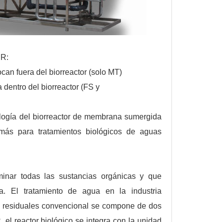
BR:
an fuera del biorreactor (solo MT)
entro del biorreactor (FS y
cnología del biorreactor de membrana sumergida
s para tratamientos biológicos de aguas
iminar todas las sustancias orgánicas y que
a. El tratamiento de agua en la industria
uas residuales convencional se compone de dos
 el reactor biológico se integra con la unidad