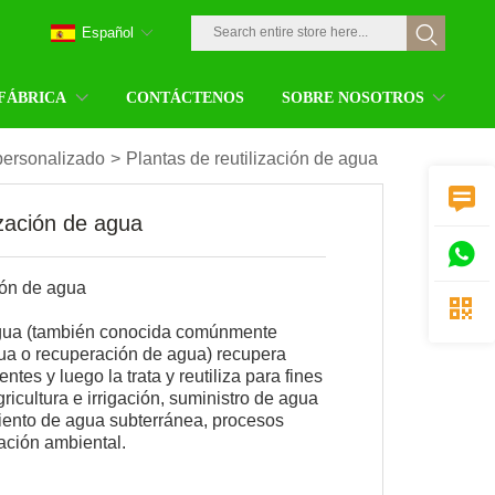
Español
 FÁBRICA
CONTÁCTENOS
SOBRE NOSOTROS
personalizado
>
Plantas de reutilización de agua

ización de agua

ión de agua

 agua (también conocida comúnmente
ua o recuperación de agua) recupera
ntes y luego la trata y reutiliza para fines
icultura e irrigación, suministro de agua
iento de agua subterránea, procesos
ración ambiental.