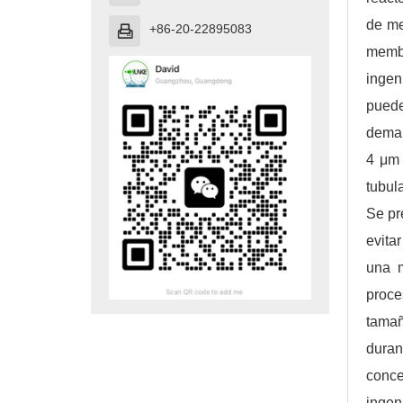
de me
+86-20-22895083

membr
ingen
pued
deman
4 μm 
tubul
Se pr
evita
una m
proce
tamañ
duran
conce
ingen