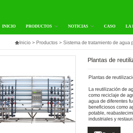
INICIO
PRODUCTOS
NOTICIAS
CASO
LA

Inicio
>
Productos
>
Sistema de tratamiento de agua 
Plantas de reutil
Plantas de reutilizac
La reutilización de
como reciclaje de ag
agua de diferentes fue
beneficiosos como agr
potable, reabastecim
industriales y restau
