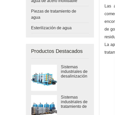
agua de acero inoxidable
Las a
Piezas de tratamiento de
comer
agua
encon
Esterilización de agua
de go
resid
La ap
Productos Destacados
trata
Sistemas
industriales de
desalinización
por RO de
agua de mar
Sistemas
industriales de
tratamiento de
ósmosis