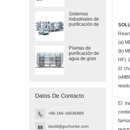
inversa de
agua salobre
Sistemas
industriales de
purificación de
SOL
agua por
React
ósmosis
inversa
(a) M
Plantas de
(b) M
purificación de
agua de gran
HF). 
tamaño
(i) c
(sMB
resid
Datos De Contacto
El tr
conti
+86-166-16636489

farma
david@gzchunke.com

react