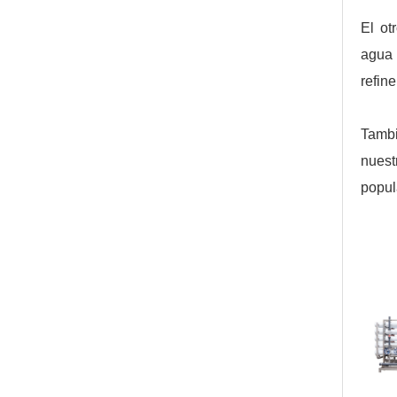
El ot
agua 
refine
Tambi
nuest
popul