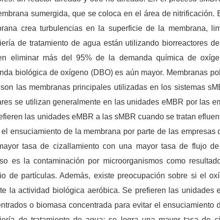
mbrana sumergida, que se coloca en el área de nitrificación. El
ana crea turbulencias en la superficie de la membrana, li
iería de tratamiento de agua están utilizando biorreactores
en eliminar más del 95% de la demanda química de oxígen
da biológica de oxígeno (DBO) es aún mayor. Membranas pol
son las membranas principales utilizadas en los sistemas s
ares se utilizan generalmente en las unidades eMBR por las e
efieren las unidades eMBR a las sMBR cuando se tratan eflue
r el ensuciamiento de la membrana por parte de las empresas d
ayor tasa de cizallamiento con una mayor tasa de flujo de 
so es la contaminación por microorganismos como resultado
o de partículas. Además, existe preocupación sobre si el oxí
te la actividad biológica aeróbica. Se prefieren las unidade
ntrados o biomasa concentrada para evitar el ensuciamiento 
iería de tratamiento de agua; se logra una mayor tasa de c