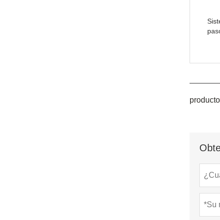
Sis
pas
producto
Obte