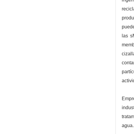
recic
produ
puede
las s
memb
cizal
cont
partí
activ
Empre
indus
trata
agua.