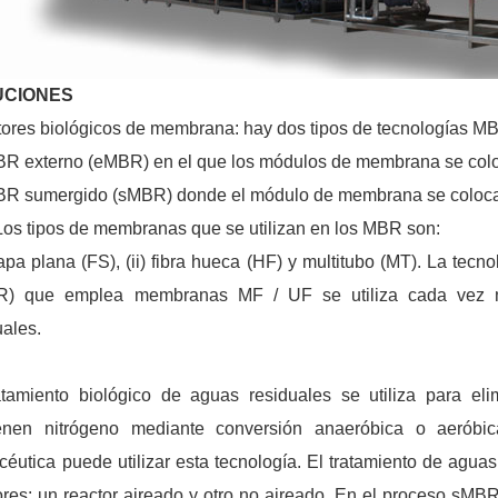
UCIONES
ores biológicos de membrana: hay dos tipos de tecnologías M
BR externo (eMBR) en el que los módulos de membrana se coloc
BR sumergido (sMBR) donde el módulo de membrana se coloca d
Los tipos de membranas que se utilizan en los MBR son:
hapa plana (FS), (ii) fibra hueca (HF) y multitubo (MT). La te
R) que emplea membranas MF / UF se utiliza cada vez má
uales.
atamiento biológico de aguas residuales se utiliza para el
enen nitrógeno mediante conversión anaeróbica o aeróbic
céutica puede utilizar esta tecnología. El tratamiento de ag
ores: un reactor aireado y otro no aireado. En el proceso sMBR,