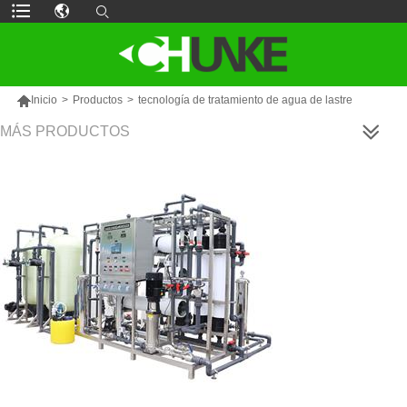

Inicio
>
Productos
>
tecnología de tratamiento de agua de lastre
MÁS PRODUCTOS