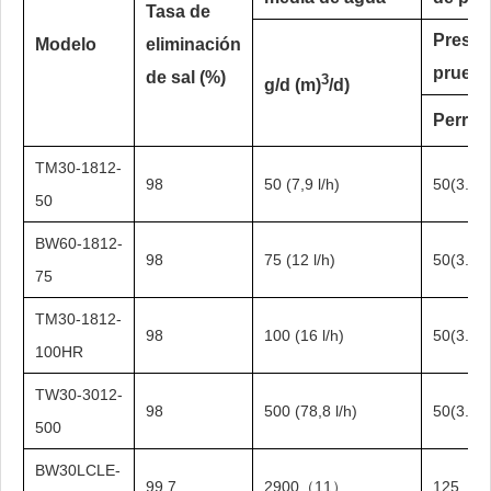
Tasa de
Presió
Modelo
eliminación
prueb
de sal (%)
3
g/d (m)
/d)
Perros
TM30-1812-
98
50 (7,9 l/h)
50(3.4)
50
BW60-1812-
98
75 (12 l/h)
50(3.4)
75
TM30-1812-
98
100 (16 l/h)
50(3.4)
100HR
TW30-3012-
98
500 (78,8 l/h)
50(3.4)
500
BW30LCLE-
99.7
2900（11）
125（1