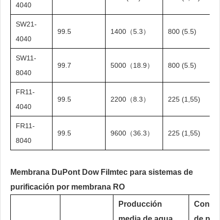
4040
SW21-
99.5
1400（5.3）
800 (5.5)
4040
SW11-
99.7
5000（18.9）
800 (5.5)
8040
FR11-
99.5
2200（8.3）
225 (1,55)
4040
FR11-
99.5
9600（36.3）
225 (1,55)
8040
Membrana DuPont Dow Filmtec para sistemas de
purificación por membrana RO
Producción
Condic
media de agua
de pru