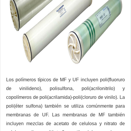
Los polímeros típicos de MF y UF incluyen poli(fluoruro
de vinilideno), polisulfona, poli(acrilonitrilo) y
copolímeros de poli(acrilamida)-poli(cloruro de vinilo). La
poli(éter sulfona) también se utiliza comúnmente para
membranas de UF. Las membranas de MF también
incluyen mezclas de acetato de celulosa y nitrato de