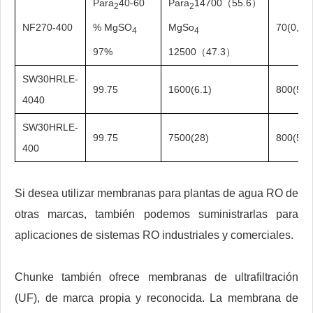
Para
40-60
Para
14700（55.6）
2
2
% MgSO
MgSo
NF270-400
70(0,48
4
4
97%
12500（47.3）
SW30HRLE-
99.75
1600(6.1)
800(55)
4040
SW30HRLE-
99.75
7500(28)
800(55)
400
Si desea utilizar membranas para plantas de agua RO de
otras marcas, también podemos suministrarlas para
aplicaciones de sistemas RO industriales y comerciales.
Chunke también ofrece membranas de ultrafiltración
(UF), de marca propia y reconocida. La membrana de