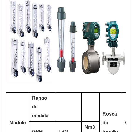
Rango
de
Rosca
medida
Modelo
de
Exa
Nm3
GPM
LPM
tornillo